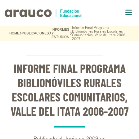
Informe Final Programa
INFORMES
Bibliomóviles Rurales Escolares
HOME
PUBLICACIONES
Y
Comunitarios, Valle del Itata 2006-
ESTUDIOS
2007
INFORME FINAL PROGRAMA
BIBLIOMÓVILES RURALES
ESCOLARES COMUNITARIOS,
VALLE DEL ITATA 2006-2007
Publicado el Junio de 2009 en