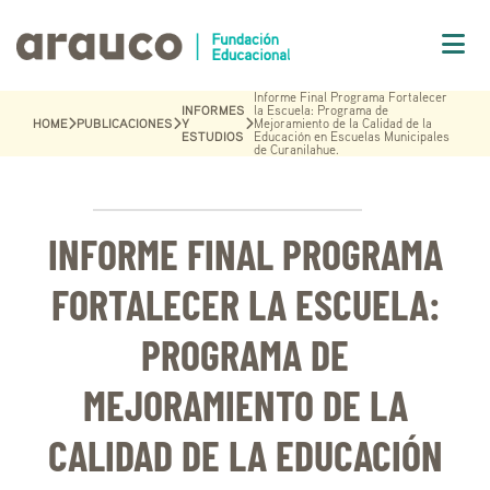
Informe Final Programa Fortalecer
INFORMES
la Escuela: Programa de
HOME
PUBLICACIONES
Y
Mejoramiento de la Calidad de la
ESTUDIOS
Educación en Escuelas Municipales
de Curanilahue.
INFORME FINAL PROGRAMA
FORTALECER LA ESCUELA:
PROGRAMA DE
MEJORAMIENTO DE LA
CALIDAD DE LA EDUCACIÓN