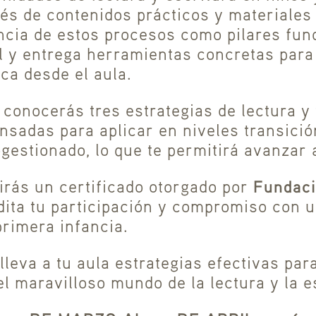
vés de contenidos prácticos y materiales 
ancia de estos procesos como pilares fun
il y entrega herramientas concretas para
ca desde el aula.
 conocerás tres estrategias de lectura y 
sadas para aplicar en niveles transición
gestionado, lo que te permitirá avanzar a
Fundaci
ibirás un certificado otorgado por
Buscar
dita tu participación y compromiso con 
primera infancia.
lleva a tu aula estrategias efectivas para
el maravilloso mundo de la lectura y la e